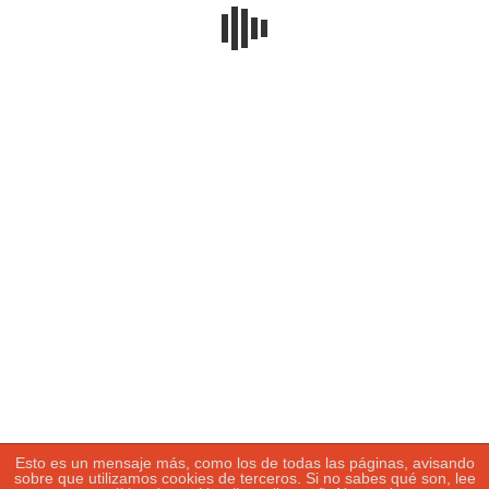
Sigue leyendo…
Buscar:
Tweets by fotosport_es
Política de privacidad
|
Política de
cookies
|
Más información
sobre las
cookies
Esto es un mensaje más, como los de todas las páginas, avisando
sobre que utilizamos cookies de terceros. Si no sabes qué son, lee