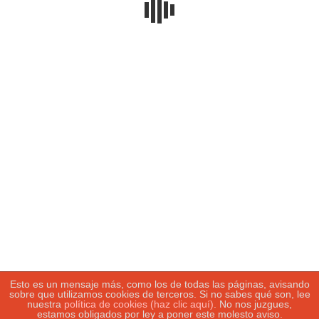
Sigue leyendo…
Buscar:
Tweets by fotosport_es
Política de privacidad
|
Política de
cookies
|
Más información
sobre las
cookies
Esto es un mensaje más, como los de todas las páginas, avisando
sobre que utilizamos cookies de terceros. Si no sabes qué son, lee
nuestra
política de cookies (haz clic aquí)
. No nos juzgues,
estamos obligados por ley a poner este molesto aviso.