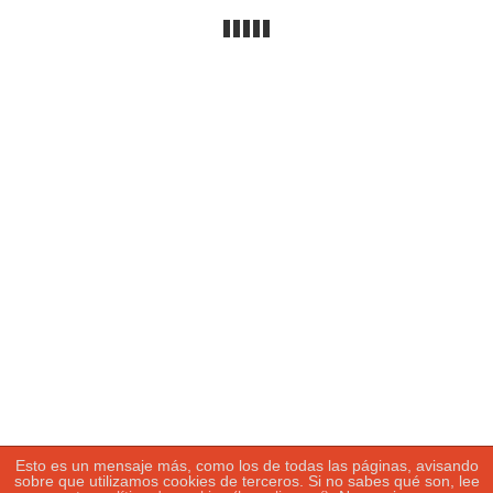
Sigue leyendo…
Buscar:
Tweets by fotosport_es
Política de privacidad
|
Política de
cookies
|
Más información
sobre las
cookies
Esto es un mensaje más, como los de todas las páginas, avisando
sobre que utilizamos cookies de terceros. Si no sabes qué son, lee