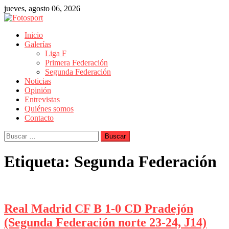
Skip
jueves, agosto 06, 2026
to
content
Fotosport
Galerías de fotos y mucho más
Inicio
Galerías
Liga F
Primera Federación
Segunda Federación
Noticias
Opinión
Entrevistas
Quiénes somos
Contacto
Buscar:
Etiqueta:
Segunda Federación
Real Madrid CF B 1-0 CD Pradejón
(Segunda Federación norte 23-24, J14)