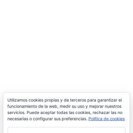
Torrelodones CF 0-2 CDE Racing (Segunda Federación
norte 22-23, J13)
08/01/2023
MarcosMarinM
Buscar:
Tweets by fotosport_es
Utilizamos cookies propias y de terceros para garantizar el
funcionamiento de la web, medir su uso y mejorar nuestros
servicios. Puede aceptar todas las cookies, rechazar las no
necesarias o configurar sus preferencias.
Política de cookies
Aceptar todo