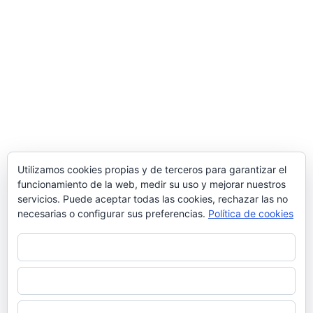
02/06/2021
Fotosport.es
Rayo Vallecano 2-0 CP Cacereño (amistoso)
27/08/2022
MarcosMarinM
Buscar:
Tweets by fotosport_es
Utilizamos cookies propias y de terceros para garantizar el
funcionamiento de la web, medir su uso y mejorar nuestros
servicios. Puede aceptar todas las cookies, rechazar las no
necesarias o configurar sus preferencias.
Política de cookies
Aceptar todo
Política de privacidad
|
Política de
cookies
|
Más información
sobre las
cookies
Rechazar