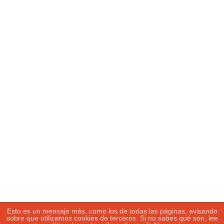
Real Sociedad 0-1 Bayern de Múnich (ida segunda previa
UWCL 22-23)
22/09/2022
Noelia García Fernández
Buscar:
Tweets by fotosport_es
Política de privacidad
|
Política de
cookies
|
Más información
sobre las
cookies
Esto es un mensaje más, como los de todas las páginas, avisando
sobre que utilizamos cookies de terceros. Si no sabes qué son, lee